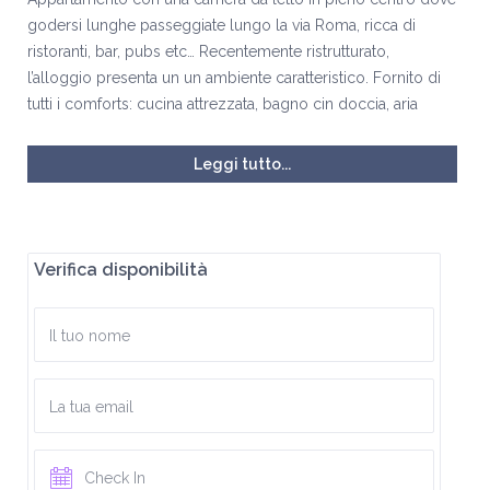
godersi lunghe passeggiate lungo la via Roma, ricca di
ristoranti, bar, pubs etc… Recentemente ristrutturato,
l’alloggio presenta un un ambiente caratteristico. Fornito di
tutti i comforts: cucina attrezzata, bagno cin doccia, aria
condizionata, lavatrice, etc…
Leggi tutto...
Navetta aeroportuale disponibile su richiesta al costo di € 5
a tratta a persona.
Verifica disponibilità